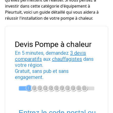
qu'elles permettent de réaliser. Si vous pensez à
investir dans cette catégorie d'équipement à
Pleurtuit, voici un guide détaillé qui vous aidera à
réussir l'installation de votre pompe à chaleur.
Devis Pompe à chaleur
En 5 minutes, demandez
3 devis
comparatifs
aux
chauffagistes
dans
votre région.
Gratuit, sans pub et sans
engagement.
1
2
3
4
5
6
7
8
9
10
11
Entrez le code postal ou