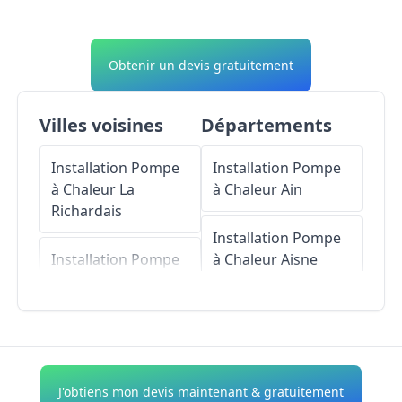
Obtenir un devis gratuitement
Villes voisines
Départements
Installation Pompe
Installation Pompe
à Chaleur
La
à Chaleur
Ain
Richardais
Installation Pompe
Installation Pompe
à Chaleur
Aisne
à Chaleur
Le
Minihic-sur-Rance
Installation Pompe
à Chaleur
Allier
Installation Pompe
à Chaleur
Installation Pompe
J'obtiens mon devis maintenant & gratuitement
Tréméreuc
à Chaleur
Alpes-de-