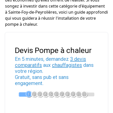
des économies qu'elles offrent de réaliser. Si vous
songez à investir dans cette catégorie d'équipement
à Sainte-Foy-de-Peyrolières, voici un guide approfondi
qui vous guidera à réussir l'installation de votre
pompe à chaleur.
Devis Pompe à chaleur
En 5 minutes, demandez
3 devis
comparatifs
aux
chauffagistes
dans
votre région.
Gratuit, sans pub et sans
engagement.
1
2
3
4
5
6
7
8
9
10
11