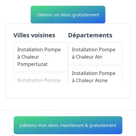
Obtenir un devis gratuitement
Villes voisines
Départements
Installation Pompe
Installation Pompe
à Chaleur
à Chaleur
Ain
Pompertuzat
Installation Pompe
Installation Pompe
à Chaleur
Aisne
à Chaleur
Castanet-
Tolosan
Installation Pompe
à Chaleur
Allier
Installation Pompe
à Chaleur
Rebigue
Installation Pompe
J'obtiens mon devis maintenant & gratuitement
à Chaleur
Alpes-de-
Installation Pompe
Haute-Provence