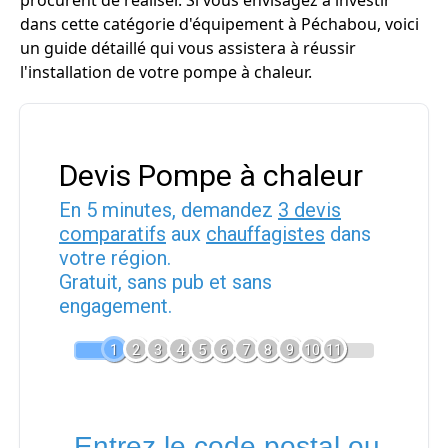
procurent de réaliser. Si vous envisagez à investir
dans cette catégorie d'équipement à Péchabou, voici
un guide détaillé qui vous assistera à réussir
l'installation de votre pompe à chaleur.
Devis Pompe à chaleur
En 5 minutes, demandez
3 devis
comparatifs
aux
chauffagistes
dans
votre région.
Gratuit, sans pub et sans
engagement.
1
2
3
4
5
6
7
8
9
10
11
Entrez le code postal ou