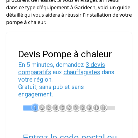
procurent de réaliser. Si vous envisagez à investir
dans ce type d'équipement à Garidech, voici un guide
détaillé qui vous aidera à réussir l'installation de votre
pompe à chaleur.
Devis Pompe à chaleur
En 5 minutes, demandez
3 devis
comparatifs
aux
chauffagistes
dans
votre région.
Gratuit, sans pub et sans
engagement.
1
2
3
4
5
6
7
8
9
10
11
Entrez le code postal ou