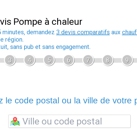
vis Pompe à chaleur
5 minutes, demandez
3 devis comparatifs
aux
chauf
e région.
tuit, sans pub et sans engagement.
3
4
5
6
7
8
9
 le code postal ou la ville de votre p