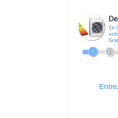
De
En 
votr
Gra
1
2
Entrez