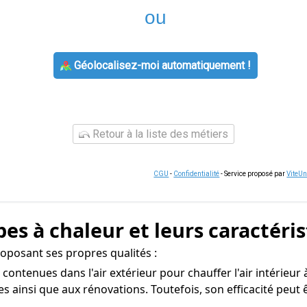
ou
Géolocalisez-moi automatiquement !
Retour à la liste des métiers
CGU
-
Confidentialité
- Service proposé par
ViteU
es à chaleur et leurs caractéri
roposant ses propres qualités :
s contenues dans l'air extérieur pour chauffer l'air intérieur
es ainsi que aux rénovations. Toutefois, son efficacité peut