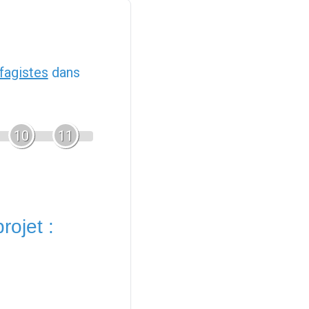
fagistes
dans
10
11
rojet :