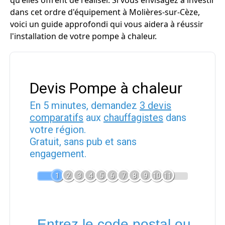
qu'elles offrent de réaliser. Si vous envisagez à investir
dans cet ordre d'équipement à Molières-sur-Cèze,
voici un guide approfondi qui vous aidera à réussir
l'installation de votre pompe à chaleur.
Devis Pompe à chaleur
En 5 minutes, demandez
3 devis
comparatifs
aux
chauffagistes
dans
votre région.
Gratuit, sans pub et sans
engagement.
1
2
3
4
5
6
7
8
9
10
11
Entrez le code postal ou