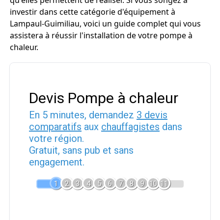
qu'elles permettent de réaliser. Si vous songez à
investir dans cette catégorie d'équipement à
Lampaul-Guimiliau, voici un guide complet qui vous
assistera à réussir l'installation de votre pompe à
chaleur.
Devis Pompe à chaleur
En 5 minutes, demandez
3 devis
comparatifs
aux
chauffagistes
dans
votre région.
Gratuit, sans pub et sans
engagement.
1
2
3
4
5
6
7
8
9
10
11