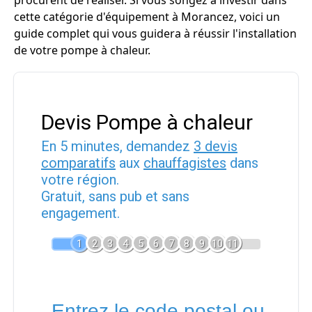
procurent de réaliser. Si vous songez à investir dans
cette catégorie d'équipement à Morancez, voici un
guide complet qui vous guidera à réussir l'installation
de votre pompe à chaleur.
Devis Pompe à chaleur
En 5 minutes, demandez
3 devis
comparatifs
aux
chauffagistes
dans
votre région.
Gratuit, sans pub et sans
engagement.
1
2
3
4
5
6
7
8
9
10
11
Entrez le code postal ou