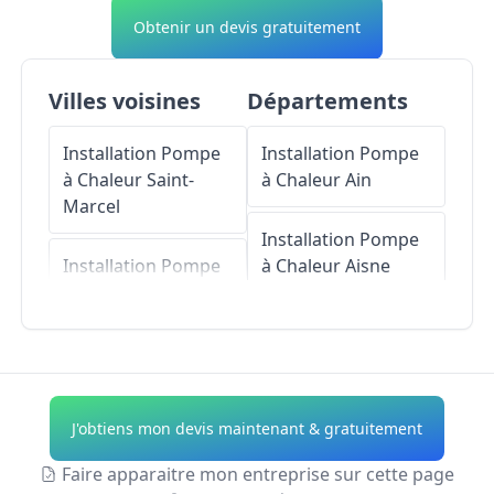
Obtenir un devis gratuitement
Villes voisines
Départements
Installation Pompe
Installation Pompe
à Chaleur
Saint-
à Chaleur
Ain
Marcel
Installation Pompe
Installation Pompe
à Chaleur
Aisne
à Chaleur
Blaru
Installation Pompe
Installation Pompe
à Chaleur
Allier
à Chaleur
Giverny
Installation Pompe
J'obtiens mon devis maintenant & gratuitement
Installation Pompe
à Chaleur
Alpes-de-
à Chaleur
Saint-Just
Haute-Provence
Faire apparaitre mon entreprise sur cette page