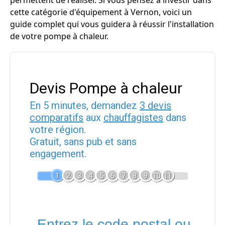
permettent de réaliser. Si vous pensez à investir dans
cette catégorie d'équipement à Vernon, voici un
guide complet qui vous guidera à réussir l'installation
de votre pompe à chaleur.
Devis Pompe à chaleur
En 5 minutes, demandez
3 devis
comparatifs
aux
chauffagistes
dans
votre région.
Gratuit, sans pub et sans
engagement.
1
2
3
4
5
6
7
8
9
10
11
Entrez le code postal ou