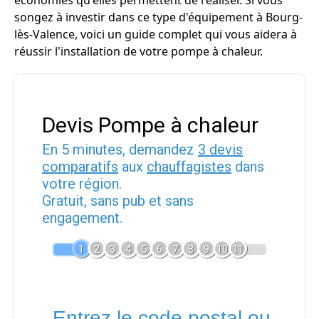
économies qu'elles permettent de réaliser. Si vous
songez à investir dans ce type d'équipement à Bourg-
lès-Valence, voici un guide complet qui vous aidera à
réussir l'installation de votre pompe à chaleur.
Devis Pompe à chaleur
En 5 minutes, demandez
3 devis
comparatifs
aux
chauffagistes
dans
votre région.
Gratuit, sans pub et sans
engagement.
1
2
3
4
5
6
7
8
9
10
11
Entrez le code postal ou