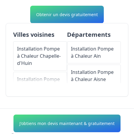
Obtenir un devis gratuitement
Villes voisines
Départements
Installation Pompe
Installation Pompe
à Chaleur
Chapelle-
à Chaleur
Ain
d'Huin
Installation Pompe
Installation Pompe
à Chaleur
Aisne
à Chaleur
Labergement-du-
Installation Pompe
Navois
à Chaleur
Allier
Installation Pompe
Installation Pompe
J'obtiens mon devis maintenant & gratuitement
à Chaleur
à Chaleur
Alpes-de-
Septfontaines
Haute-Provence