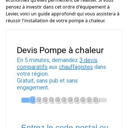
économies qu'elles permettent de réaliser. Si vous
pensez à investir dans cet ordre d'équipement à
Levier, voici un guide approfondi qui vous assistera à
réussir l'installation de votre pompe à chaleur.
Devis Pompe à chaleur
En 5 minutes, demandez
3 devis
comparatifs
aux
chauffagistes
dans
votre région.
Gratuit, sans pub et sans
engagement.
1
2
3
4
5
6
7
8
9
10
11
Entrez le code postal ou