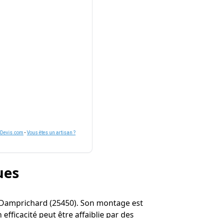
nDevis.com
-
Vous êtes un artisan ?
ues
r à Damprichard (25450). Son montage est
fficacité peut être affaiblie par des