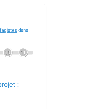
fagistes
dans
10
11
rojet :