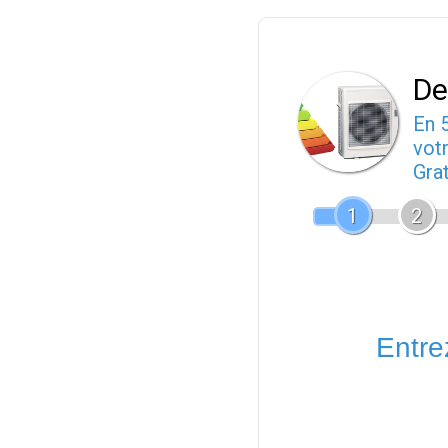
De
En 
votr
Gra
1
2
Entrez