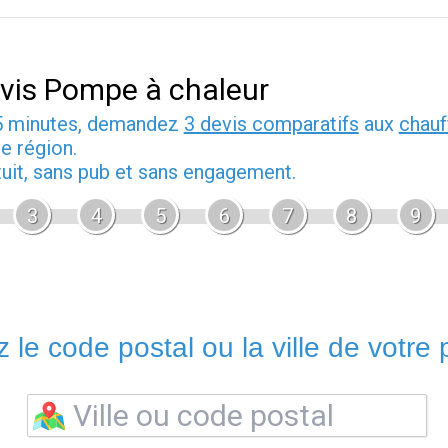
vis Pompe à chaleur
5 minutes, demandez
3 devis comparatifs
aux
chauf
e région.
tuit, sans pub et sans engagement.
3
4
5
6
7
8
9
 le code postal ou la ville de votre p