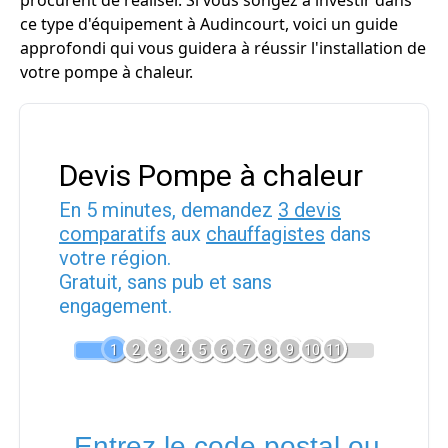
procurent de réaliser. Si vous songez à investir dans
ce type d'équipement à Audincourt, voici un guide
approfondi qui vous guidera à réussir l'installation de
votre pompe à chaleur.
Devis Pompe à chaleur
En 5 minutes, demandez
3 devis
comparatifs
aux
chauffagistes
dans
votre région.
Gratuit, sans pub et sans
engagement.
1
2
3
4
5
6
7
8
9
10
11
Entrez le code postal ou