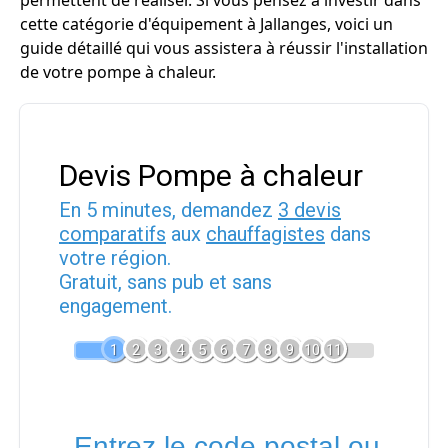
permettent de réaliser. Si vous pensez à investir dans
cette catégorie d'équipement à Jallanges, voici un
guide détaillé qui vous assistera à réussir l'installation
de votre pompe à chaleur.
Devis Pompe à chaleur
En 5 minutes, demandez
3 devis
comparatifs
aux
chauffagistes
dans
votre région.
Gratuit, sans pub et sans
engagement.
1
2
3
4
5
6
7
8
9
10
11
Entrez le code postal ou