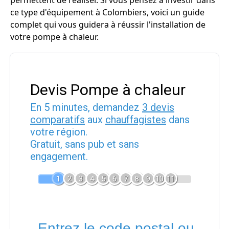
permettent de réaliser. Si vous pensez à investir dans
ce type d'équipement à Colombiers, voici un guide
complet qui vous guidera à réussir l'installation de
votre pompe à chaleur.
Devis Pompe à chaleur
En 5 minutes, demandez
3 devis
comparatifs
aux
chauffagistes
dans
votre région.
Gratuit, sans pub et sans
engagement.
1
2
3
4
5
6
7
8
9
10
11
Entrez le code postal ou