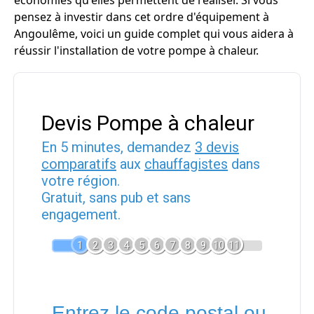
économies qu'elles permettent de réaliser. Si vous
pensez à investir dans cet ordre d'équipement à
Angoulême, voici un guide complet qui vous aidera à
réussir l'installation de votre pompe à chaleur.
Devis Pompe à chaleur
En 5 minutes, demandez
3 devis
comparatifs
aux
chauffagistes
dans
votre région.
Gratuit, sans pub et sans
engagement.
1
2
3
4
5
6
7
8
9
10
11
Entrez le code postal ou