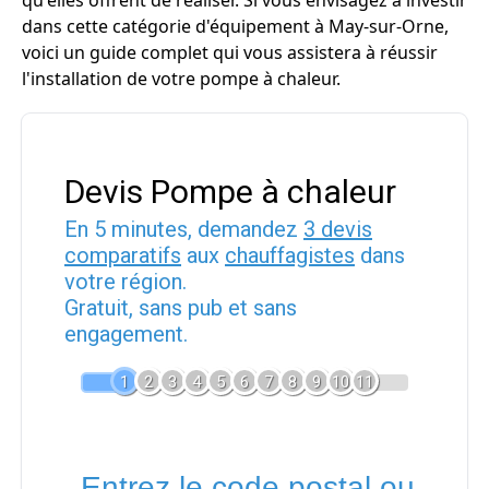
qu'elles offrent de réaliser. Si vous envisagez à investir
dans cette catégorie d'équipement à May-sur-Orne,
voici un guide complet qui vous assistera à réussir
l'installation de votre pompe à chaleur.
Devis Pompe à chaleur
En 5 minutes, demandez
3 devis
comparatifs
aux
chauffagistes
dans
votre région.
Gratuit, sans pub et sans
engagement.
1
2
3
4
5
6
7
8
9
10
11
Entrez le code postal ou