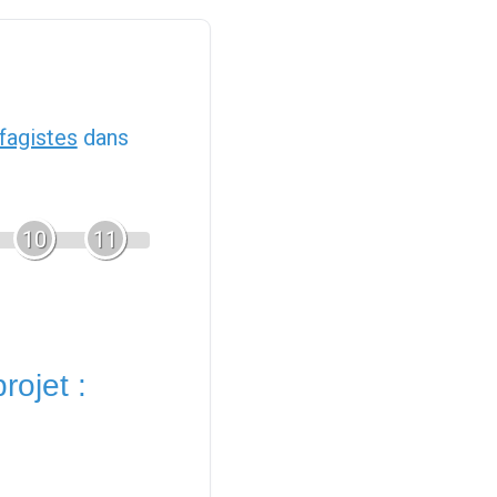
fagistes
dans
10
11
rojet :