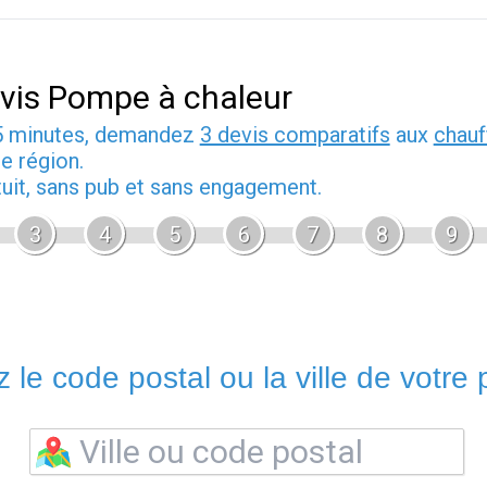
vis Pompe à chaleur
5 minutes, demandez
3 devis comparatifs
aux
chauf
e région.
tuit, sans pub et sans engagement.
3
4
5
6
7
8
9
 le code postal ou la ville de votre p