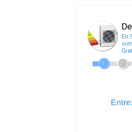
De
En 
votr
Gra
1
2
Entrez