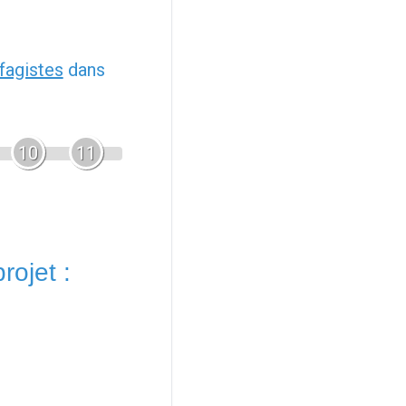
fagistes
dans
10
11
rojet :