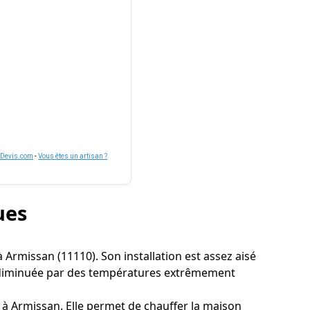
nDevis.com
-
Vous êtes un artisan ?
ues
 à Armissan (11110). Son installation est assez aisé
e diminuée par des températures extrêmement
au à Armissan. Elle permet de chauffer la maison