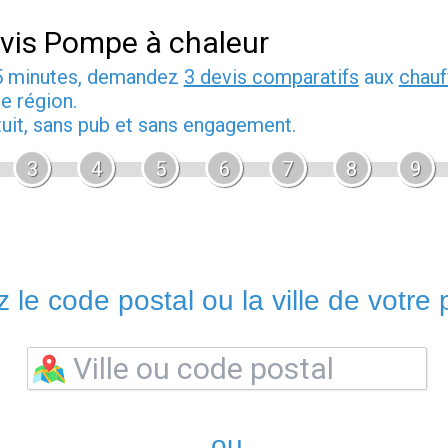
vis Pompe à chaleur
5 minutes, demandez
3 devis comparatifs
aux
chauf
e région.
tuit, sans pub et sans engagement.
3
4
5
6
7
8
9
 le code postal ou la ville de votre p
ou