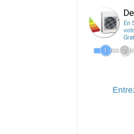
De
En 
votr
Gra
1
2
Entrez