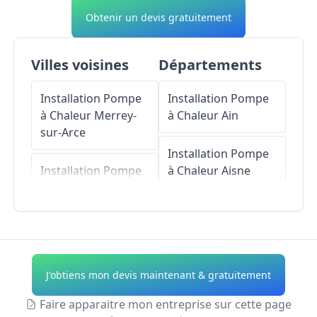
Obtenir un devis gratuitement
Villes voisines
Départements
Installation Pompe
Installation Pompe
à Chaleur
Merrey-
à Chaleur
Ain
sur-Arce
Installation Pompe
Installation Pompe
à Chaleur
Aisne
à Chaleur
Celles-
sur-Ource
Installation Pompe
à Chaleur
Allier
Installation Pompe
à Chaleur
Bar-sur-
Installation Pompe
J'obtiens mon devis maintenant & gratuitement
Seine
à Chaleur
Alpes-de-
Haute-Provence
Faire apparaitre mon entreprise sur cette page
Installation Pompe