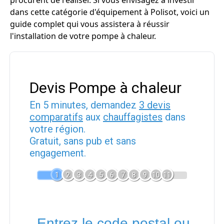
procurent de réaliser. Si vous envisagez à investir
dans cette catégorie d'équipement à Polisot, voici un
guide complet qui vous assistera à réussir
l'installation de votre pompe à chaleur.
Devis Pompe à chaleur
En 5 minutes, demandez
3 devis
comparatifs
aux
chauffagistes
dans
votre région.
Gratuit, sans pub et sans
engagement.
1
2
3
4
5
6
7
8
9
10
11
Entrez le code postal ou