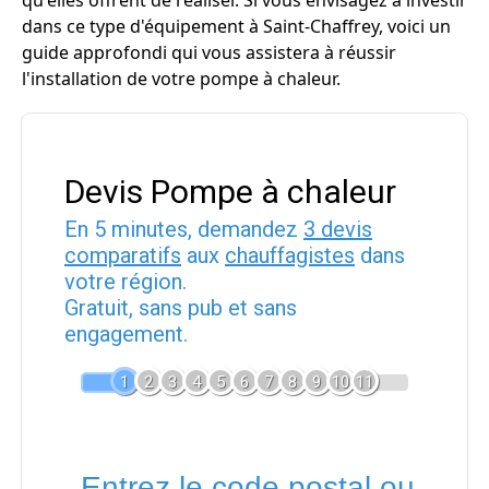
qu'elles offrent de réaliser. Si vous envisagez à investir
dans ce type d'équipement à Saint-Chaffrey, voici un
guide approfondi qui vous assistera à réussir
l'installation de votre pompe à chaleur.
Devis Pompe à chaleur
En 5 minutes, demandez
3 devis
comparatifs
aux
chauffagistes
dans
votre région.
Gratuit, sans pub et sans
engagement.
1
2
3
4
5
6
7
8
9
10
11
Entrez le code postal ou