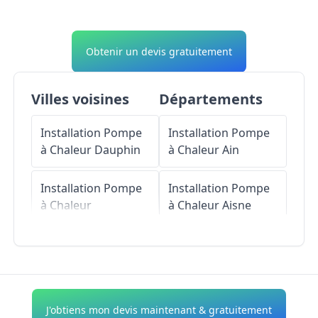
Obtenir un devis gratuitement
Villes voisines
Départements
Installation Pompe
Installation Pompe
à Chaleur
Dauphin
à Chaleur
Ain
Installation Pompe
Installation Pompe
à Chaleur
à Chaleur
Aisne
Forcalquier
Installation Pompe
Installation Pompe
à Chaleur
Allier
à Chaleur
Saint-
Michel-
Installation Pompe
J'obtiens mon devis maintenant & gratuitement
l'Observatoire
à Chaleur
Alpes-de-