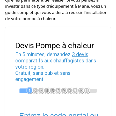
qu'elles permettent de réaliser. Si vous pensez à
investir dans ce type d'équipement à Mane, voici un
guide complet qui vous aidera à réussir l'installation
de votre pompe à chaleur.
Devis Pompe à chaleur
En 5 minutes, demandez
3 devis
comparatifs
aux
chauffagistes
dans
votre région.
Gratuit, sans pub et sans
engagement.
1
2
3
4
5
6
7
8
9
10
11
Entrez le code postal ou