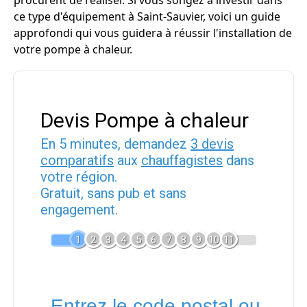
procurent de réaliser. Si vous songez à investir dans
ce type d'équipement à Saint-Sauvier, voici un guide
approfondi qui vous guidera à réussir l'installation de
votre pompe à chaleur.
Devis Pompe à chaleur
En 5 minutes, demandez
3 devis
comparatifs
aux
chauffagistes
dans
votre région.
Gratuit, sans pub et sans
engagement.
1
2
3
4
5
6
7
8
9
10
11
Entrez le code postal ou