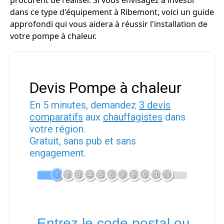
procurent de réaliser. Si vous envisagez à investir
dans ce type d'équipement à Ribemont, voici un guide
approfondi qui vous aidera à réussir l'installation de
votre pompe à chaleur.
Devis Pompe à chaleur
En 5 minutes, demandez
3 devis
comparatifs
aux
chauffagistes
dans
votre région.
Gratuit, sans pub et sans
engagement.
1
2
3
4
5
6
7
8
9
10
11
Entrez le code postal ou