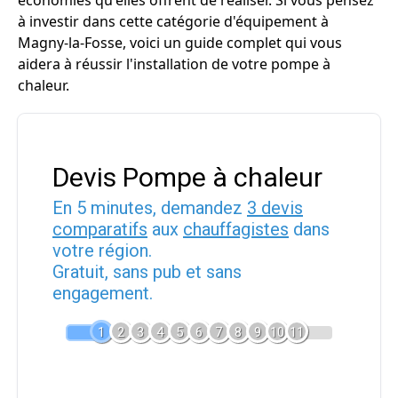
économies qu'elles offrent de réaliser. Si vous pensez
à investir dans cette catégorie d'équipement à
Magny-la-Fosse, voici un guide complet qui vous
aidera à réussir l'installation de votre pompe à
chaleur.
Devis Pompe à chaleur
En 5 minutes, demandez
3 devis
comparatifs
aux
chauffagistes
dans
votre région.
Gratuit, sans pub et sans
engagement.
1
2
3
4
5
6
7
8
9
10
11