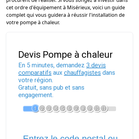
procurent de réaliser. Si vous songez à investir dans
cet ordre d'équipement à Misérieux, voici un guide
complet qui vous guidera à réussir l'installation de
votre pompe à chaleur.
Devis Pompe à chaleur
En 5 minutes, demandez
3 devis
comparatifs
aux
chauffagistes
dans
votre région.
Gratuit, sans pub et sans
engagement.
1
2
3
4
5
6
7
8
9
10
11
Entrez le code postal ou